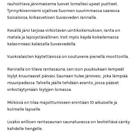
rauhoittava järvimaisema luovat lomallesi upeat puitteet.
Tynnyrkivenniemi sijaitsee Suomen suurimmassa saaressa
Soisalossa, kirkasvetisen Suvasveden rannalla.
Kesällä järvi tarjoaa virkistävän uintikokemuksen, ranta on
matala ja lapsiystävällinen. Voit myös käydä kokeilemassa
kalaonneasi kalaisalla Suvasvedellä.
Vuokralaisten käytettävissä on soutuvene pienellä moottorilla.
Rannalla on tilava rantasauna, sen ison puukiukaan lempeät
löylyt kruunaavat päiväsi. Saunaan tulee järvivesi, joka lämpiää
muuripadassa. Talvella jäälle tehdään avanto, jossa pääset
virkistäytymään löylyjen lomassa.
Mökissä on tilaa majoittumiseen enintään 10 aikuiselle ja
kolmelle lapselle
Lisäksi erillisen rantasaunan saunatuvassa on levitettävä sänky
kahdelle hengelle.