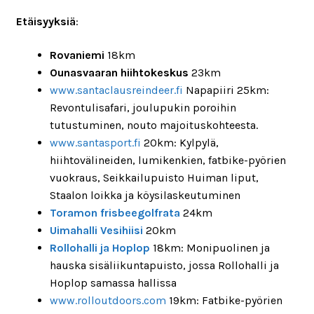
Etäisyyksiä
:
Rovaniemi
18km
Ounasvaaran hiihtokeskus
23km
www.santaclausreindeer.fi
Napapiiri 25km:
Revontulisafari, joulupukin poroihin
tutustuminen, nouto majoituskohteesta.
www.santasport.fi
20km: Kylpylä,
hiihtovälineiden, lumikenkien, fatbike-pyörien
vuokraus, Seikkailupuisto Huiman liput,
Staalon loikka ja köysilaskeutuminen
Toramon frisbeegolfrata
24km
Uimahalli Vesihiisi
20km
Rollohalli ja Hoplop
18km: Monipuolinen ja
hauska sisäliikuntapuisto, jossa Rollohalli ja
Hoplop samassa hallissa
www.rolloutdoors.com
19km: Fatbike-pyörien