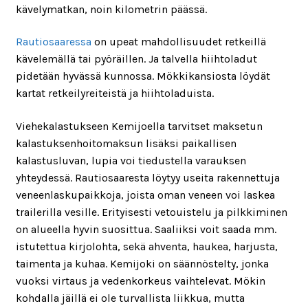
kävelymatkan, noin kilometrin päässä.
Rautiosaaressa
on upeat mahdollisuudet retkeillä
kävelemällä tai pyöräillen. Ja talvella hiihtoladut
pidetään hyvässä kunnossa. Mökkikansiosta löydät
kartat retkeilyreiteistä ja hiihtoladuista.
Viehekalastukseen Kemijoella tarvitset maksetun
kalastuksenhoitomaksun lisäksi paikallisen
kalastusluvan, lupia voi tiedustella varauksen
yhteydessä. Rautiosaaresta löytyy useita rakennettuja
veneenlaskupaikkoja, joista oman veneen voi laskea
trailerilla vesille. Erityisesti vetouistelu ja pilkkiminen
on alueella hyvin suosittua. Saaliiksi voit saada mm.
istutettua kirjolohta, sekä ahventa, haukea, harjusta,
taimenta ja kuhaa. Kemijoki on säännöstelty, jonka
vuoksi virtaus ja vedenkorkeus vaihtelevat. Mökin
kohdalla jäillä ei ole turvallista liikkua, mutta