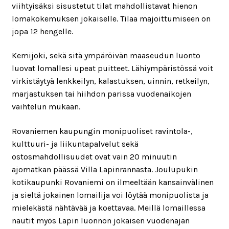
viihtyisäksi sisustetut tilat mahdollistavat hienon
lomakokemuksen jokaiselle. Tilaa majoittumiseen on
jopa 12 hengelle.
Kemijoki, sekä sitä ympäröivän maaseudun luonto
luovat lomallesi upeat puitteet. Lähiympäristössä voit
virkistäytyä lenkkeilyn, kalastuksen, uinnin, retkeilyn,
marjastuksen tai hiihdon parissa vuodenaikojen
vaihtelun mukaan.
Rovaniemen kaupungin monipuoliset ravintola-,
kulttuuri- ja liikuntapalvelut sekä
ostosmahdollisuudet ovat vain 20 minuutin
ajomatkan päässä Villa Lapinrannasta. Joulupukin
kotikaupunki Rovaniemi on ilmeeltään kansainvälinen
ja sieltä jokainen lomailija voi löytää monipuolista ja
mielekästä nähtävää ja koettavaa. Meillä lomaillessa
nautit myös Lapin luonnon jokaisen vuodenajan