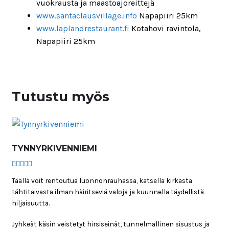
vuokrausta ja maastoajoreittejä
www.santaclausvillage.info
Napapiiri 25km
www.laplandrestaurant.fi
Kotahovi ravintola,
Napapiiri 25km
Tutustu myös
TYNNYRKIVENNIEMI
Arvostelu
Täällä voit rentoutua luonnonrauhassa, katsella kirkasta
tuotteesta:
5.00
/ 5
tähtitaivasta ilman häiritseviä valoja ja kuunnella täydellistä
hiljaisuutta.
Jyhkeät käsin veistetyt hirsiseinät, tunnelmallinen sisustus ja