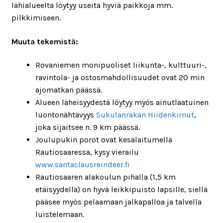
lähialueelta löytyy useita hyviä paikkoja mm.
pilkkimiseen.
Muuta tekemistä:
Rovaniemen monipuoliset liikunta-, kulttuuri-,
ravintola- ja ostosmahdollisuudet ovat 20 min
ajomatkan päässä.
Alueen läheisyydestä löytyy myös ainutlaatuinen
luontonähtävyys
Sukulanrakan Hiidenkirnut
,
joka sijaitsee n. 9 km päässä.
Joulupukin porot ovat kesälaitumella
Rautiosaaressa, kysy vierailu
www.santaclausreindeer.fi
Rautiosaaren alakoulun pihalla (1,5 km
etäisyydellä) on hyvä leikkipuisto lapsille, siellä
pääsee myös pelaamaan jalkapalloa ja talvella
luistelemaan.