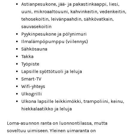
Astianpesukone, jää- ja pakastinkaappi, liesi,
uuni, mikroaaltouuni, kahvinkeitin, vedenkeitin,
tehosekoitin, leivänpaahdin, sähkövatkain,
sauvasekoitin
Pyykinpesukone ja pölynimuri
Ilmalämpöpumppu (viilennys)
Sähkösauna
Takka
Työpiste
Lapsille syöttötuoli ja leluja
Smart-TV
Wifi-yhteys
Ulkogrilli
Ulkona lapsille leikkimökki, trampoliini, keinu,
hiekkalaatikko ja leluja
Loma-asunnon ranta on luonnontilassa, mutta
soveltuu uimiseen. Yleinen uimaranta on