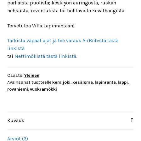
parhaista puolista; keskiyön auringosta, ruskan
hehkusta, revontulista tai hohtavista keväthangista.
Tervetuloa Villa Lapinrantaan!
Tarkista vapaat ajat ja tee varaus AirBnb:stä tästä
linkistä
tai
Nettimökistä tästä linkistä.
Osasto:
Yleinen
Avainsanat tuotteelle
kemijoki
,
kesäloma
,
lapinranta
,
lappi
,
rovaniemi
,
vuokramökki
Kuvaus
Arviot (3)