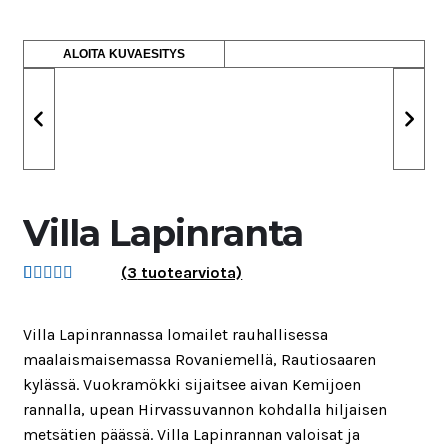
ALOITA KUVAESITYS
Villa Lapinranta
(
3
tuotearviota)
Arvio
3
5.00
5:stä
Villa Lapinrannassa lomailet rauhallisessa
perustuen
maalaismaisemassa Rovaniemellä, Rautiosaaren
asiakkaan
kylässä. Vuokramökki sijaitsee aivan Kemijoen
arvotukseen.
rannalla, upean Hirvassuvannon kohdalla hiljaisen
metsätien päässä. Villa Lapinrannan valoisat ja