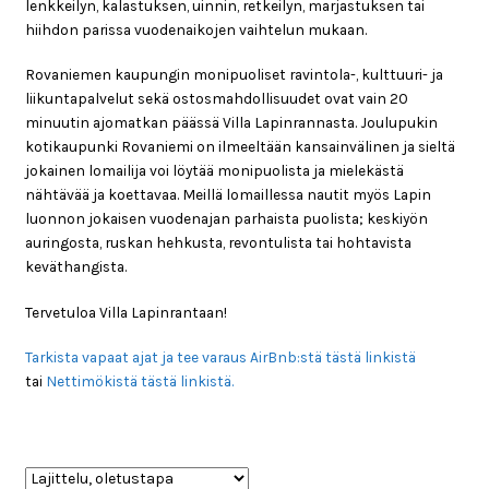
lenkkeilyn, kalastuksen, uinnin, retkeilyn, marjastuksen tai
hiihdon parissa vuodenaikojen vaihtelun mukaan.
Rovaniemen kaupungin monipuoliset ravintola-, kulttuuri- ja
liikuntapalvelut sekä ostosmahdollisuudet ovat vain 20
minuutin ajomatkan päässä Villa Lapinrannasta. Joulupukin
kotikaupunki Rovaniemi on ilmeeltään kansainvälinen ja sieltä
jokainen lomailija voi löytää monipuolista ja mielekästä
nähtävää ja koettavaa. Meillä lomaillessa nautit myös Lapin
luonnon jokaisen vuodenajan parhaista puolista; keskiyön
auringosta, ruskan hehkusta, revontulista tai hohtavista
keväthangista.
Tervetuloa Villa Lapinrantaan!
Tarkista vapaat ajat ja tee varaus AirBnb:stä tästä linkistä
tai
Nettimökistä tästä linkistä.