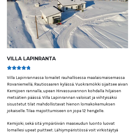
VILLA LAPINRANTA
Arvostelu
Villa Lapinrannassa lomailet rauhallisessa maalaismaisemassa
tuotteesta:
5.00
/ 5
Rovaniemellä, Rautiosaaren kylässä. Vuokramökki sijaitsee aivan
Kemijoen rannalla, upean Hirvassuvannon kohdalla hiljaisen
metsätien päässä. Villa Lapinrannan valoisat ja viihtyisäksi
sisustetut tilat mahdollistavat hienon lomakokemuksen
jokaiselle. Tilaa majoittumiseen on jopa 12 hengelle.
Kemijoki, sekä sitä ympäröivän maaseudun luonto luovat
lomallesi upeat puitteet. Lähiympäristössä voit virkistäytyä