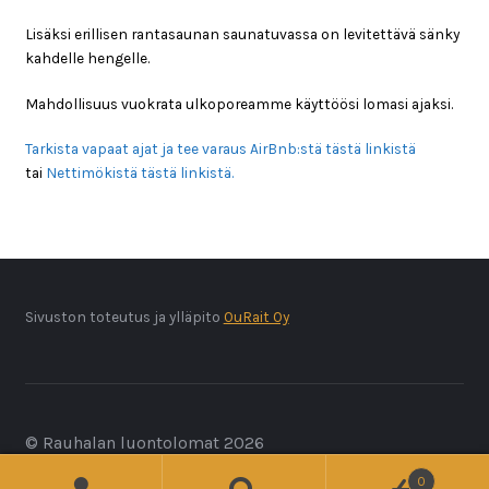
Lisäksi erillisen rantasaunan saunatuvassa on levitettävä sänky
kahdelle hengelle.
Mahdollisuus vuokrata ulkoporeamme käyttöösi lomasi ajaksi.
Tarkista vapaat ajat ja tee varaus AirBnb:stä tästä linkistä
tai
Nettimökistä tästä linkistä.
Sivuston toteutus ja ylläpito
OuRait Oy
© Rauhalan luontolomat 2026
Tietosuojaseloste
Built with WooCommerce
.
0