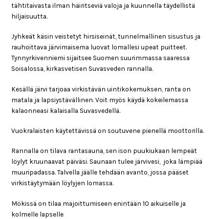
5.00
/ 5
tähtitaivasta ilman häiritseviä valoja ja kuunnella täydellistä
hiljaisuutta.
Jyhkeät käsin veistetyt hirsiseinät, tunnelmallinen sisustus ja
rauhoittava järvimaisema luovat lomallesi upeat puitteet.
Tynnyrkivenniemi sijaitsee Suomen suurimmassa saaressa
Soisalossa, kirkasvetisen Suvasveden rannalla.
Kesällä järvi tarjoaa virkistävän uintikokemuksen, ranta on
matala ja lapsiystävällinen. Voit myös käydä kokeilemassa
kalaonneasi kalaisalla Suvasvedellä.
Vuokralaisten käytettävissä on soutuvene pienellä moottorilla.
Rannalla on tilava rantasauna, sen ison puukiukaan lempeät
löylyt kruunaavat päiväsi. Saunaan tulee järvivesi, joka lämpiää
muuripadassa. Talvella jäälle tehdään avanto, jossa pääset
virkistäytymään löylyjen lomassa.
Mökissä on tilaa majoittumiseen enintään 10 aikuiselle ja
kolmelle lapselle