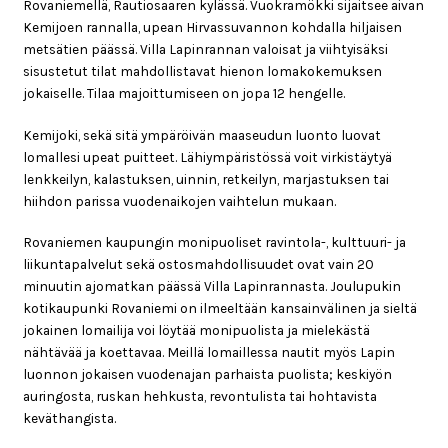
5.00
/ 5
Rovaniemellä, Rautiosaaren kylässä. Vuokramökki sijaitsee aivan
Kemijoen rannalla, upean Hirvassuvannon kohdalla hiljaisen
metsätien päässä. Villa Lapinrannan valoisat ja viihtyisäksi
sisustetut tilat mahdollistavat hienon lomakokemuksen
jokaiselle. Tilaa majoittumiseen on jopa 12 hengelle.
Kemijoki, sekä sitä ympäröivän maaseudun luonto luovat
lomallesi upeat puitteet. Lähiympäristössä voit virkistäytyä
lenkkeilyn, kalastuksen, uinnin, retkeilyn, marjastuksen tai
hiihdon parissa vuodenaikojen vaihtelun mukaan.
Rovaniemen kaupungin monipuoliset ravintola-, kulttuuri- ja
liikuntapalvelut sekä ostosmahdollisuudet ovat vain 20
minuutin ajomatkan päässä Villa Lapinrannasta. Joulupukin
kotikaupunki Rovaniemi on ilmeeltään kansainvälinen ja sieltä
jokainen lomailija voi löytää monipuolista ja mielekästä
nähtävää ja koettavaa. Meillä lomaillessa nautit myös Lapin
luonnon jokaisen vuodenajan parhaista puolista; keskiyön
auringosta, ruskan hehkusta, revontulista tai hohtavista
keväthangista.