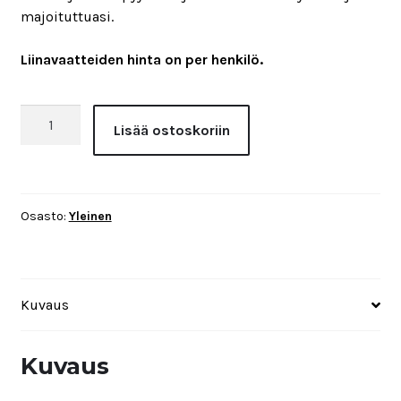
majoituttuasi.
Liinavaatteiden hinta on per henkilö.
Liinavaatteet
Lisää ostoskoriin
määrä
Osasto:
Yleinen
Kuvaus
Kuvaus