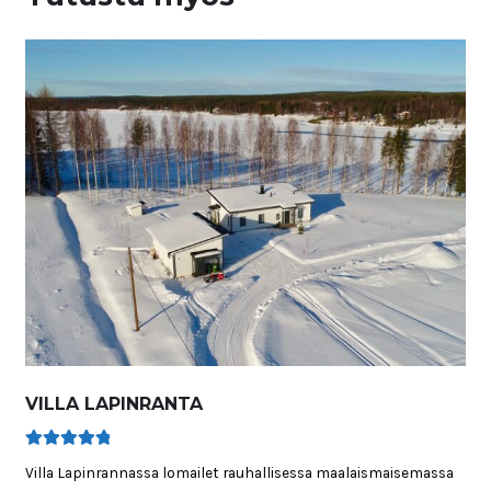
VILLA LAPINRANTA
Arvostelu
Villa Lapinrannassa lomailet rauhallisessa maalaismaisemassa
tuotteesta: